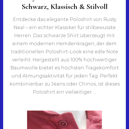
Schwarz, Klassisch & Stilvoll
Entdecke das elegante Poloshirt von Rusty
Neal – ein echter Klassiker für stilbewusste
Herren. Das schwarze Shirt überzeugt mit
einem modernen Hemdenkragen, der dem
traditionellen Poloshirt-Look eine edle Note
verleiht. Hergestellt aus 100% hochwertiger
Baumwolle bietet es höchsten Tragekomfort
und Atmungsaktivität für jeden Tag. Perfekt
kombinierbar zu Jeans oder Chinos, ist dieses
Poloshirt ein vielseitiger …