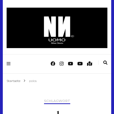
"Italian Style. Reimagined Men's Fashion"
Mannino Fashion
Startseite
polos
SCHLAGWORT