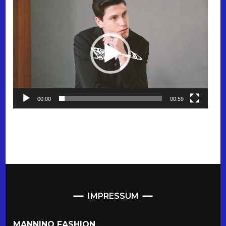
Video-
Player
00:00
00:59
IMPRESSUM
MANNINO FASHION