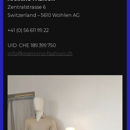
Zentralstrasse 6
Switzerland – 5610 Wohlen AG
+41 (0) 56 611 99 22
UID: CHE 189.399.750
info@mannino-fashion.ch
Video-
Player