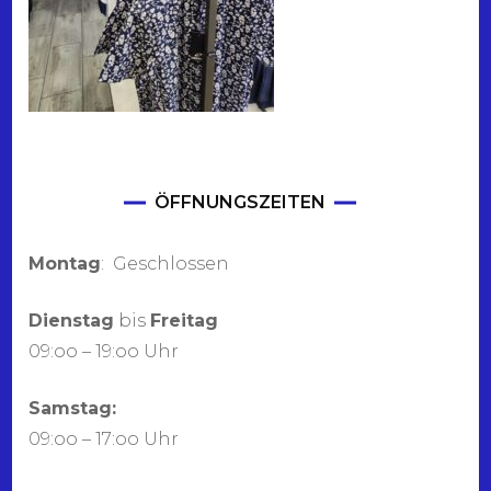
ÖFFNUNGSZEITEN
Montag
: Geschlossen
Dienstag
bis
Freitag
09:oo – 19:oo Uhr
Samstag:
09:oo – 17:oo Uhr