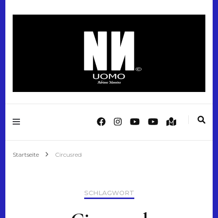
"Italian Style. Reimagined Men's Fashion"
Mannino Fashion
Startseite
Circusred
SCHLAGWORT