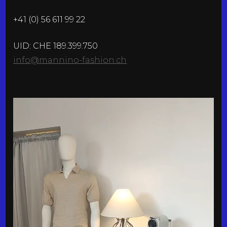
+41 (0) 56 611 99 22
UID: CHE 189.399.750
info@mannino-fashion.ch
Video-
Player