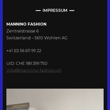
IMPRESSUM
MANNINO FASHION
Zentralstrasse 6
Switzerland – 5610 Wohlen AG
+41 (0) 56 611 99 22
UID: CHE 189.399.750
info@mannino-fashion.ch
Video-
Player