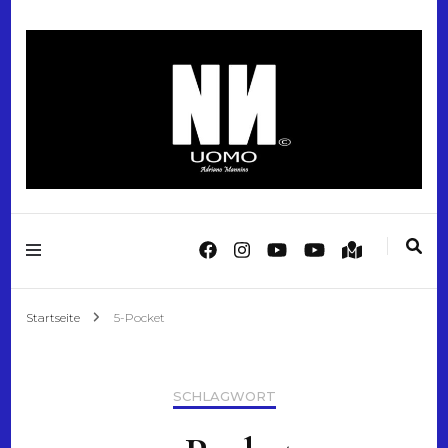
"Italian Style. Reimagined Men's Fashion"
Mannino Fashion
Startseite
5-Pocket
SCHLAGWORT